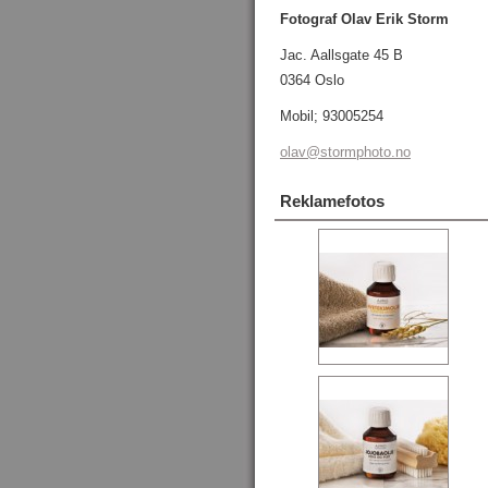
Fotograf Olav Erik Storm
Jac. Aallsgate 45 B
0364 Oslo
Mobil; 93005254
olav@sto
rmphoto.
no
Reklamefotos