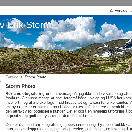
Forside
v Erik Storm
Forside
>
Storm Photo
Storm Photo
Reklamefotografering
er min hverdag når jeg ikke underviser i fotografer
fotokurs. Gjennom mange år som fotograf både i Norge og i USA har kommer
inspirert meg til å bruke faget med kreativitet og fantasi for ulike kunder. 
en lay-out, eller en skisse kan et bilde brukes til å illustrere et produkt, 
den attraktiv for potensielle kunder. Det er også en hyggelig utfordring å po
et positivt og godt inntrykk av et sted eller et
firma.
Ønsker du tilbud om fotografering i jobbsammenheng, byrå eller butikk? Jeg
etter, og vektlegger kvalitet, personlig service, pålitelighet, og levering til