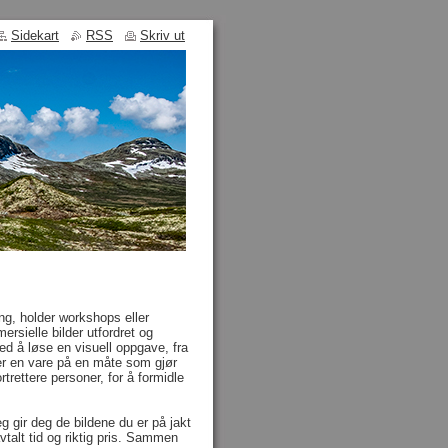
Sidekart
RSS
Skriv ut
ing, holder workshops eller
sielle bilder utfordret og
Ved å løse en visuell oppgave, fra
eller en vare på en måte som gjør
rtrettere personer, for å formidle
 gir deg de bildene du er på jakt
 avtalt tid og riktig pris. Sammen