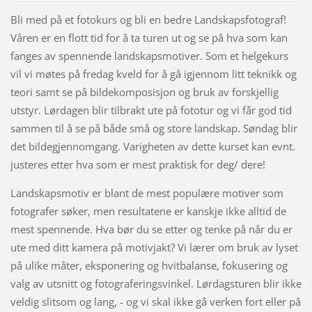
Bli med på et fotokurs og bli en bedre Landskapsfotograf!
Våren er en flott tid for å ta turen ut og se på hva som kan
fanges av spennende landskapsmotiver. Som et helgekurs
vil vi møtes på fredag kveld for å gå igjennom litt teknikk og
teori samt se på bildekomposisjon og bruk av forskjellig
utstyr. Lørdagen blir tilbrakt ute på fototur og vi får god tid
sammen til å se på både små og store landskap. Søndag blir
det bildegjennomgang. Varigheten av dette kurset kan evnt.
justeres etter hva som er mest praktisk for deg/ dere!
Landskapsmotiv er blant de mest populære motiver som
fotografer søker, men resultatene er kanskje ikke alltid de
mest spennende. Hva bør du se etter og tenke på når du er
ute med ditt kamera på motivjakt? Vi lærer om bruk av lyset
på ulike måter, eksponering og hvitbalanse, fokusering og
valg av utsnitt og fotograferingsvinkel. Lørdagsturen blir ikke
veldig slitsom og lang, - og vi skal ikke gå verken fort eller på