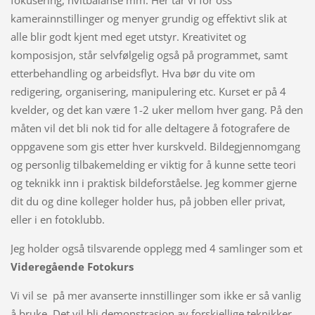
fokusering, hvitbalanse mm. Her tar vi for oss
kamerainnstillinger og menyer grundig og effektivt slik at
alle blir godt kjent med eget utstyr. Kreativitet og
komposisjon, står selvfølgelig også på programmet, samt
etterbehandling og arbeidsflyt. Hva bør du vite om
redigering, organisering, manipulering etc. Kurset er på 4
kvelder, og det kan være 1-2 uker mellom hver gang. På den
måten vil det bli nok tid for alle deltagere å fotografere de
oppgavene som gis etter hver kurskveld. Bildegjennomgang
og personlig tilbakemelding er viktig for å kunne sette teori
og teknikk inn i praktisk bildeforståelse. Jeg kommer gjerne
dit du og dine kolleger holder hus, på jobben eller privat,
eller i en fotoklubb.
Jeg holder også tilsvarende opplegg med 4 samlinger som et
Videregående Fotokurs
Vi vil se på mer avanserte innstillinger som ikke er så vanlig
å bruke. Det vil bli demonstrasjon av forskjellige teknikker