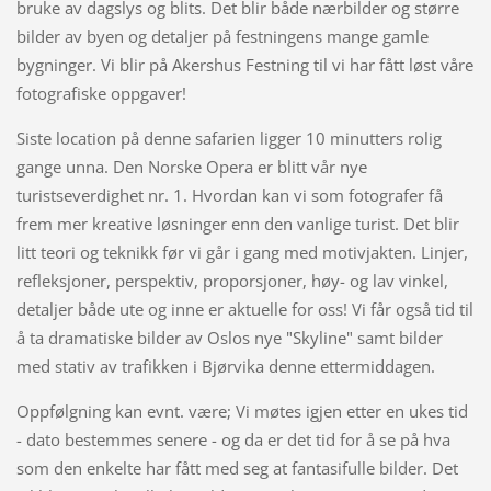
bruke av dagslys og blits. Det blir både nærbilder og større
bilder av byen og detaljer på festningens mange gamle
bygninger. Vi blir på Akershus Festning til vi har fått løst våre
fotografiske oppgaver!
Siste location på denne safarien ligger 10 minutters rolig
gange unna. Den Norske Opera er blitt vår nye
turistseverdighet nr. 1. Hvordan kan vi som fotografer få
frem mer kreative løsninger enn den vanlige turist. Det blir
litt teori og teknikk før vi går i gang med motivjakten. Linjer,
refleksjoner, perspektiv, proporsjoner, høy- og lav vinkel,
detaljer både ute og inne er aktuelle for oss! Vi får også tid til
å ta dramatiske bilder av Oslos nye "Skyline" samt bilder
med stativ av trafikken i Bjørvika denne ettermiddagen.
Oppfølgning kan evnt. være; Vi møtes igjen etter en ukes tid
- dato bestemmes senere - og da er det tid for å se på hva
som den enkelte har fått med seg at fantasifulle bilder. Det