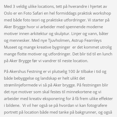
Med 3 veldig ulike locations, tett på hverandre i hjertet av
Oslo er en Foto Safari en hel formiddags praktisk workshop
med både foto teori og praktiske utfordringer. Vi starter på
Aker Brygge hvor vi arbeider med spennende moderne
motiver innen arkitektur og skulptur. Linjer og vann, båter
og mennesker. Med nye Tjuvholmen, Astrup Fearnleys
Museet og mange kreative bygninger er det kommet utrolig
mange flotte motiver og utfordringer. Det blir tid til en lunch
på Aker Brygge før vi vandrer til neste location.
På Akershus Festning er vi plutselig 100 år tilbake i tid og
både bebyggelse og landskap er helt ulikt det
strømlinjeformede vi så på Aker brygge. På festningen blir
det nye motiver som skal festes til minnekortene og vi
arbeider med kreativ eksponering for å få frem ulike effekter
i bildene. Vi vil her også se på hvordan vi kan fotografere
portrett på location både med tanke på bakgrunner, og også