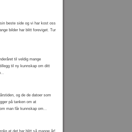
a sin beste side og vi har kost oss
ge bilder har blitt foreviget. Tur
nderåret til veldig mange
tillegg til ny kunnskap om ditt
...
 årstiden, og de de datoer som
bygger på tanken om at
 om man får kunnskap om...
olig at det har blitt så mange år!