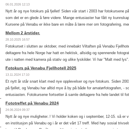
06.01.2026 12:13
Nytt år og nye fotokurs på fjellet! Siden vår start i 2003 har fotokursene på
som det er en glede å føre videre. Mange entusiaster har fått ny kunnskap,
Kursene på Venabu er ikke bare en måte å lære mer om fotografering, men
Mellom 2 årstider.
28.10.2025 16:57
Fotokurset i slutten av oktober, med innebakt Viltaften på Venabu Fjellhotel
deltagere fra hele Norge har hatt en hektisk, allsidig og spennende fotogr
ute i natten med kamera på stativ og ulike lyskilder. Vi har "Malt med lys".
Fotokurs på Venabu Fjellhotell 2025
13.11.2024 17:10
Et nytt år står snart klart med nye opplevelser og nye fotokurs. Siden 200
på fjellet, og Venabu har alltid mye å by på både for amatørfotografen, - 
entusiasten. Fotokursene fortsetter å samle deltagere fra hele landet til fot
Fototreffet på Venabu 2024
24.06.2024 09:37
Nytt år og nye muligheter..! Vi holder koken og i september, 12-15. så er vi i
en institusjon på Venabu og i år er det vårt 17 treff. Med høy sosial trivsel