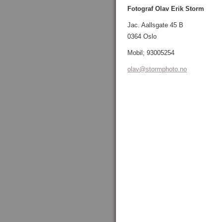
Fotograf Olav Erik Storm
Jac. Aallsgate 45 B
0364 Oslo
Mobil; 93005254
olav@sto
rmphoto.
no