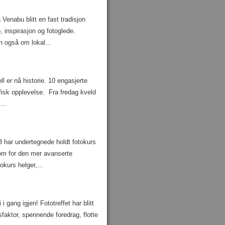
 Venabu blitt en fast tradisjon
 inspirasjon og fotoglede.
 også om lokal...
l er nå historie. 10 engasjerte
afisk opplevelse. Fra fredag kveld
...
3 har undertegnede holdt fotokurs
som for den mer avanserte
okurs helger,...
 gang igjen! Fototreffet har blitt
sfaktor, spennende foredrag, flotte