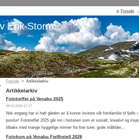
Forside
v Erik Storm
Forside
>
Artikkelarkiv
Artikkelarkiv
Fototreffet på Venabu 2025
08.03.2026 12:17
Nok engang har vi hatt gleden av å kunne invitere vår fotofamilie til fjells
positur! Fototreffet 2025 går inn i historien som et sosialt, kreativt og ins
tilbake med mange hyggelige minner fra fine turer, gode måltider,...
Fotokurs på Venabu Fjellhotell 2026