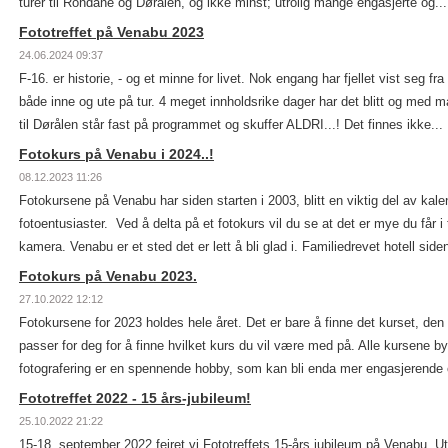
turer til Rondane og Dørålen, og ikke minst; utrolig mange engasjerte og...
Fototreffet på Venabu 2023
24.06.2024 09:37
F-16. er historie, - og et minne for livet. Nok engang har fjellet vist seg fr
både inne og ute på tur. 4 meget innholdsrike dager har det blitt og med man
til Dørålen står fast på programmet og skuffer ALDRI...! Det finnes ikke...
Fotokurs på Venabu i 2024..!
08.12.2023 11:26
Fotokursene på Venabu har siden starten i 2003, blitt en viktig del av kale
fotoentusiaster. Ved å delta på et fotokurs vil du se at det er mye du får i 
kamera. Venabu er et sted det er lett å bli glad i. Familiedrevet hotell siden
Fotokurs på Venabu 2023.
27.10.2022 12:12
Fotokursene for 2023 holdes hele året. Det er bare å finne det kurset, den
passer for deg for å finne hvilket kurs du vil være med på. Alle kursene 
fotografering er en spennende hobby, som kan bli enda mer engasjerende
Fototreffet 2022 - 15 års-jubileum!
25.10.2022 21:22
15-18. september 2022 feiret vi Fototreffets 15-års jubileum på Venabu. Utr