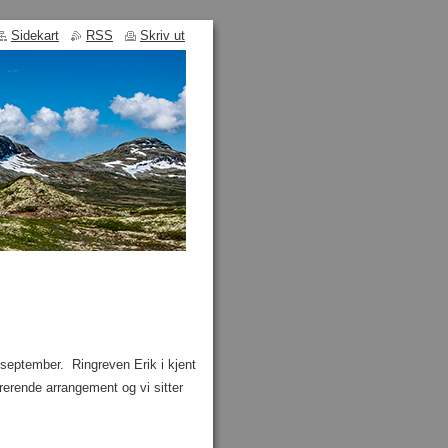
Sidekart
RSS
Skriv ut
 i september. Ringreven Erik i kjent
pirerende arrangement og vi sitter